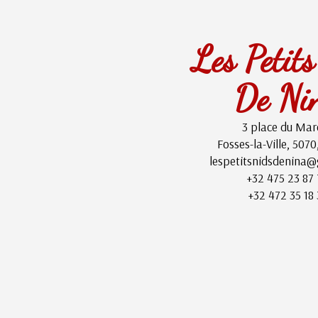
Les Petit
De Ni
3 place du Mar
Fosses-la-Ville, 5070
lespetitsnidsdenina@
+32 475 23 87
+32 472 35 18 