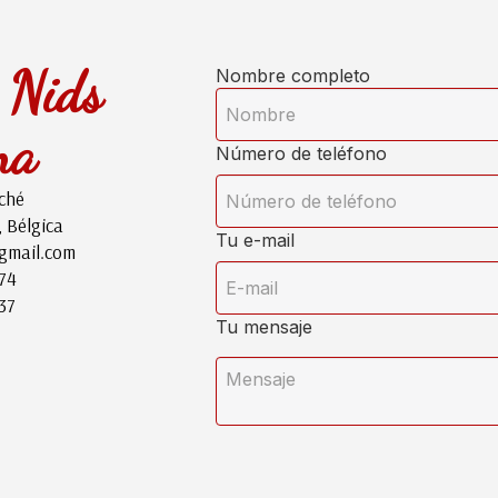
s Nids
Nombre completo
na
Número de teléfono
ché
, Bélgica
Tu e-mail
gmail.com
 74
37
Tu mensaje