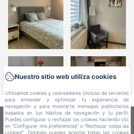
Nuestro sitio web utiliza cookies
Utilizamos cookies y rastreadores (incluso de terceros)
para entender y optimizar tu experiencia de
navegación y para mostrarte mensajes publicitarios
basados en tus hábitos de navegación y tu perfil.
Les Petits Nids De Nina
Puedes configurar o rechazar las cookies haciendo clic
en "Configurar mis preferencias" o "Rechazar todas las
cookies". También puedes aceptar todas las cookies
3 place du Marché, Fosses-la-Ville, 5070, Bélgica