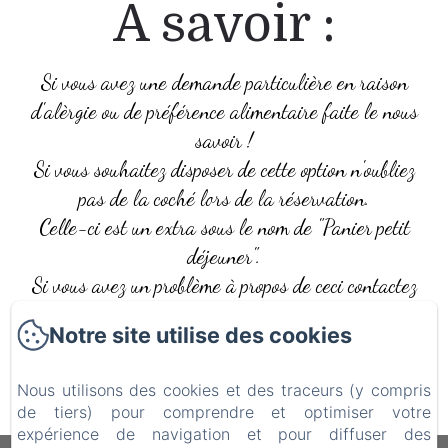
A savoir :
Si vous avez une demande particulière en raison
d'alèrgie ou de préférence alimentaire faite le nous
savoir !
Si vous souhaitez disposer de cette option n'oubliez
pas de la coché lors de la réservation.
Celle-ci est un extra sous le nom de "Panier petit
déjeuner".
Si vous avez un problème à propos de ceci contactez
nous !
Notre site utilise des cookies
Nous sommes a votre disposition pour que vous
puissiez passer le meilleur séjour possible.
Nous utilisons des cookies et des traceurs (y compris
de tiers) pour comprendre et optimiser votre
expérience de navigation et pour diffuser des