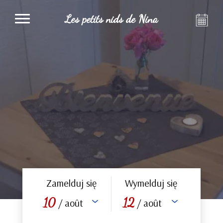
Les petits nids de Nina
Zamelduj się
Wymelduj się
10
12
/ août
/ août