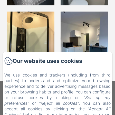
Our website uses cookies
We use cookies and trackers (including from third
parties) to understand and optimize your browsing
experience and to deliver advertising messages based
Les Petits Nids De Nina
on your browsing habits and profile. You can configure
or refuse cookies by clicking on
"Set up my
preferences"
or
"Reject all cookies"
. You can also
3 place du Marché, Fosses-la-Ville, 5070, Belgia
accept all cookies by clicking on the
"Accept All
lespetitsnidsdenina@gmail.com
Cookies"
button. For more information, you can read